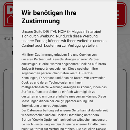
Wir benötigen Ihre
Zustimmung
Unsere Seite DIGITAL HOME - Magazin finanziert
sich durch Werbung. Nur durch diese Werbung
Startseite
News
unserer Partner, können wir Ihnen weiterhin unseren
Marktstart für Sky Stream Hotel - Sport, Serien,
Content auch kostenfrei zur Verfügung stellen.
Filme und Live-TV
Mit Ihrer Zustimmung erlauben Sie uns Cookies von
unseren Partner und Dienstleistungen unserer Partner
anzuzeigen. Hierbei werden sogenannte Cookies auf Ihrem
Endgerät temporär gespeichert. Diese speichern Ihre
sogenannten persönlichen Daten wie z.B.: Geräte-
Kennungen, IP-Adresse und Session-Daten. Wir verwenden
Cookies und deren Technologien um Ihnen
maßgeschneiderte Werbung anzeigen zu können, Ihnen das
Surfen auf unserer Seite so einfach wie möglich zu
gestalten und um unsere Inhalte messen zu können. Diese
Messungen dienen der Zielgruppenforschung und
Entwicklung unseres Angebotes.
Der Datenverarbeitung auf unserer Seite kannst du jederzeit
wiedersprechen und die Cookie-Einstellung unter dem
Button "Cookie Optionen" nach deinen wünschen anpassen.
Je nach Einstellung werden dir einige unserer Inhalte dann
nicht weiterhin zur Verfügung stehen. Die aktuellen Cookie-