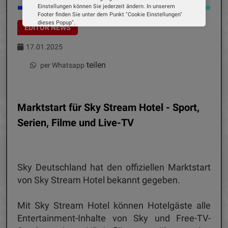
Einstellungen können Sie jederzeit ändern. In unserem
Footer finden Sie unter dem Punkt "Cookie Einstellungen"
dieses Popup".
EDITOR NEWS
Wir verwenden Cookies, um Ihnen die bestmögliche
Erfahrung auf unserer Website zu bieten. Erfahren Sie mehr
17.01.2025
darüber, wie wir Cookies verwenden und wie Sie Ihre
Einstellungen ändern können.
teilen
per Whatsapp
Alle Cookies akzeptieren
Cookie Optionen
Marktstart für Sky Stream Hotel - Sport,
Serien, Filme und Live-TV
Impressum
Datenschutz
Sky Deutschland hat den offiziellen Marktstart
von Sky Stream Hotel bekannt gegeben.
Mit Sky Stream Hotel können Hotelgäste alle
Entertainment-Inhalte von Sky und Free-TV-