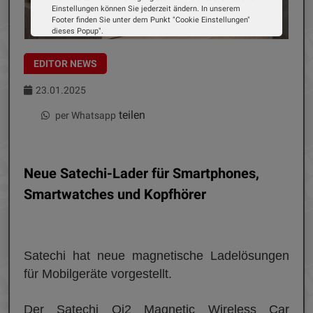
Einstellungen können Sie jederzeit ändern. In unserem
Footer finden Sie unter dem Punkt "Cookie Einstellungen"
dieses Popup".
Wir verwenden Cookies, um Ihnen die bestmögliche
Erfahrung auf unserer Website zu bieten. Erfahren Sie mehr
EDITOR NEWS
darüber, wie wir Cookies verwenden und wie Sie Ihre
Einstellungen ändern können.
23.01.2025
Alle Cookies akzeptieren
teilen
per Whatsapp
Cookie Optionen
Impressum
Datenschutz
Neue Satechi-Lader für Smartphones,
Smartwatches und Kopfhörer
Satechi hat neue magnetische Ladelösungen
für Mobilgeräte vorgestellt.
Der Satechi Qi2 Magnetic Wireless Car