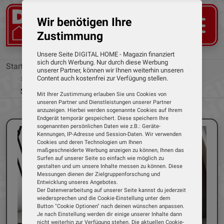
Wir benötigen Ihre
Zustimmung
Unsere Seite DIGITAL HOME - Magazin finanziert
sich durch Werbung. Nur durch diese Werbung
Startseite
News
unserer Partner, können wir Ihnen weiterhin unseren
Neue Satechi-Lader für Smartphones,
Content auch kostenfrei zur Verfügung stellen.
Smartwatches und Kopfhörer
Mit Ihrer Zustimmung erlauben Sie uns Cookies von
unseren Partner und Dienstleistungen unserer Partner
anzuzeigen. Hierbei werden sogenannte Cookies auf Ihrem
Endgerät temporär gespeichert. Diese speichern Ihre
sogenannten persönlichen Daten wie z.B.: Geräte-
Kennungen, IP-Adresse und Session-Daten. Wir verwenden
Cookies und deren Technologien um Ihnen
maßgeschneiderte Werbung anzeigen zu können, Ihnen das
Surfen auf unserer Seite so einfach wie möglich zu
gestalten und um unsere Inhalte messen zu können. Diese
Messungen dienen der Zielgruppenforschung und
Entwicklung unseres Angebotes.
Der Datenverarbeitung auf unserer Seite kannst du jederzeit
wiedersprechen und die Cookie-Einstellung unter dem
Button "Cookie Optionen" nach deinen wünschen anpassen.
Je nach Einstellung werden dir einige unserer Inhalte dann
nicht weiterhin zur Verfügung stehen. Die aktuellen Cookie-