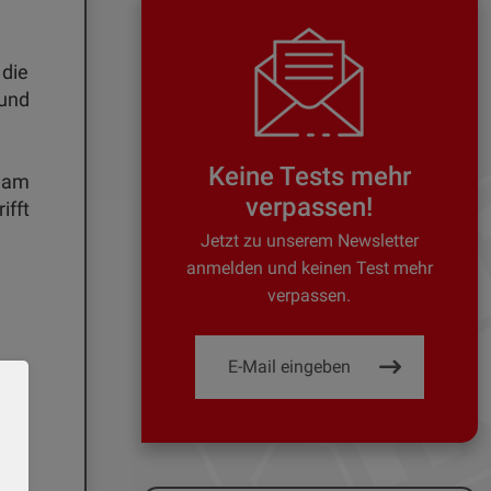
 die
 und
Keine Tests mehr
h am
verpassen!
ifft
Jetzt zu unserem Newsletter
anmelden und keinen Test mehr
verpassen.
wie