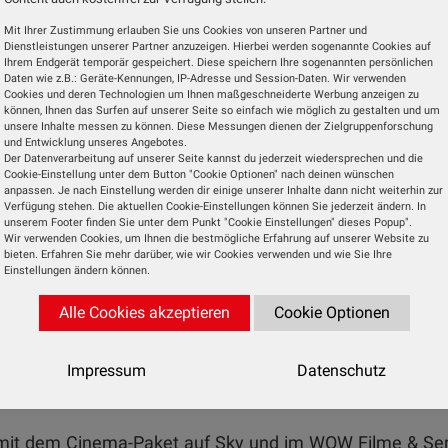
Mit Ihrer Zustimmung erlauben Sie uns Cookies von unseren Partner und
omödien, RomComs, Familien- und Animationsfilmen so
Dienstleistungen unserer Partner anzuzeigen. Hierbei werden sogenannte Cookies auf
Ihrem Endgerät temporär gespeichert. Diese speichern Ihre sogenannten persönlichen
Daten wie z.B.: Geräte-Kennungen, IP-Adresse und Session-Daten. Wir verwenden
Cookies und deren Technologien um Ihnen maßgeschneiderte Werbung anzeigen zu
können, Ihnen das Surfen auf unserer Seite so einfach wie möglich zu gestalten und um
unsere Inhalte messen zu können. Diese Messungen dienen der Zielgruppenforschung
und Entwicklung unseres Angebotes.
Der Datenverarbeitung auf unserer Seite kannst du jederzeit wiedersprechen und die
n Jahrzehnten – von Hollywood-Klassikern über Western
Cookie-Einstellung unter dem Button "Cookie Optionen" nach deinen wünschen
anpassen. Je nach Einstellung werden dir einige unserer Inhalte dann nicht weiterhin zur
Verfügung stehen. Die aktuellen Cookie-Einstellungen können Sie jederzeit ändern. In
unserem Footer finden Sie unter dem Punkt "Cookie Einstellungen" dieses Popup".
Wir verwenden Cookies, um Ihnen die bestmögliche Erfahrung auf unserer Website zu
bieten. Erfahren Sie mehr darüber, wie wir Cookies verwenden und wie Sie Ihre
Einstellungen ändern können.
hriller, Crime und Horror. Home of FSK18.
Alle Cookies akzeptieren
Cookie Optionen
Impressum
Datenschutz
rte Highlights und Specials.
 mit dem Cinema-Paket auf Sky und im WOW Filme & Se