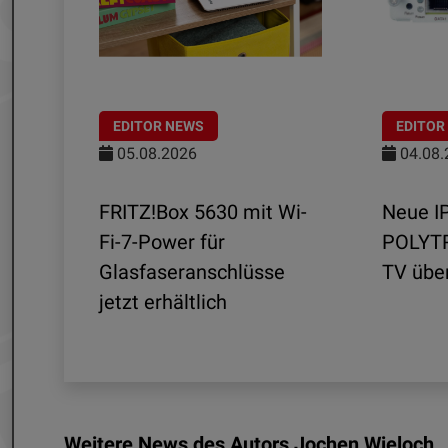
EDITOR NEWS
EDITOR
05.08.2026
04.08.
FRITZ!Box 5630 mit Wi-
Neue I
r -
Fi-7-Power für
POLYTR
5
Glasfaseranschlüsse
TV übe
jetzt erhältlich
Weitere News des Autors Jochen Wieloch