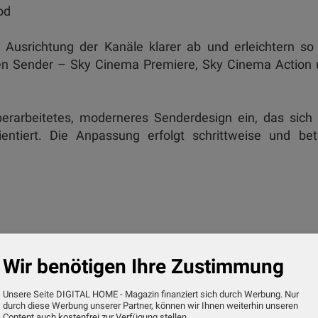
ood
 Ausrichtung der Kanäle klarer ab und erleichtern so
igen Sender – Sky Cinema Premiere, Sky Cinema Action
überarbeitetes, moderneres Senderdesign ein, das sic
ientiert. Die Anpassung erfolgt schrittweise und betr
mit großen Hollywood-Hits, bekannten Filmreihen so
Wir benötigen Ihre Zustimmung
Unsere Seite DIGITAL HOME - Magazin finanziert sich durch Werbung. Nur
durch diese Werbung unserer Partner, können wir Ihnen weiterhin unseren
Content auch kostenfrei zur Verfügung stellen.