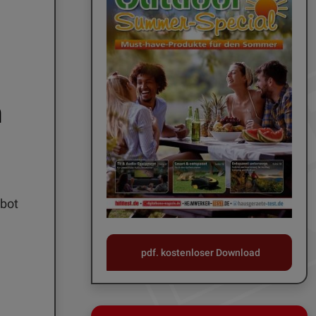
n
bot
pdf. kostenloser Download