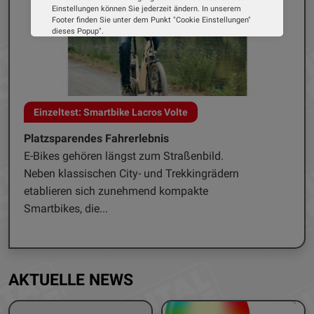
Einstellungen können Sie jederzeit ändern. In unserem
Footer finden Sie unter dem Punkt "Cookie Einstellungen"
dieses Popup".
Wir verwenden Cookies, um Ihnen die bestmögliche
Erfahrung auf unserer Website zu bieten. Erfahren Sie mehr
darüber, wie wir Cookies verwenden und wie Sie Ihre
Einstellungen ändern können.
Alle Cookies akzeptieren
Mähroboter Sunseeker V1 für kleine Flächen
Cookie Optionen
Smarter Kleingärtner
In kaum einer Maschinen-Gattung geht die
Impressum
Datenschutz
Entwicklung so schnell von statten, wie bei den
Rasenrobotern. Insbesondere bei der
Navigation im...
AKTUELLE NEWS