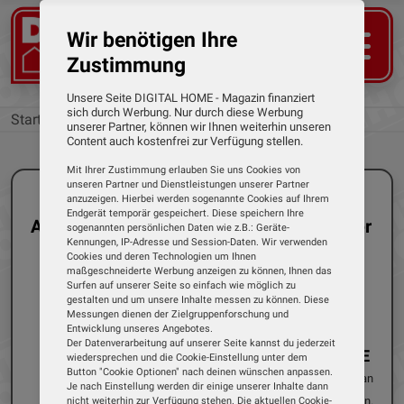
Wir benötigen Ihre
Zustimmung
Unsere Seite DIGITAL HOME - Magazin finanziert
sich durch Werbung. Nur durch diese Werbung
Startseite
Kategorien
unserer Partner, können wir Ihnen weiterhin unseren
Content auch kostenfrei zur Verfügung stellen.
Mit Ihrer Zustimmung erlauben Sie uns Cookies von
unseren Partner und Dienstleistungen unserer Partner
anzuzeigen. Hierbei werden sogenannte Cookies auf Ihrem
Endgerät temporär gespeichert. Diese speichern Ihre
Alle Tests der Kategorie: Fahrradcomputer
sogenannten persönlichen Daten wie z.B.: Geräte-
Kennungen, IP-Adresse und Session-Daten. Wir verwenden
Cookies und deren Technologien um Ihnen
maßgeschneiderte Werbung anzeigen zu können, Ihnen das
Surfen auf unserer Seite so einfach wie möglich zu
gestalten und um unsere Inhalte messen zu können. Diese
Einzeltest
Fahrradcomputer
Messungen dienen der Zielgruppenforschung und
Entwicklung unseres Angebotes.
24.06.2025
Dirk Weyel
Der Datenverarbeitung auf unserer Seite kannst du jederzeit
Sigma - ROX 4.0 ENDURANCE
wiedersprechen und die Cookie-Einstellung unter dem
Button "Cookie Optionen" nach deinen wünschen anpassen.
Deutschland bietet eine Vielzahl an
Je nach Einstellung werden dir einige unserer Inhalte dann
interessanten Wander- und Fahrradrouten.
nicht weiterhin zur Verfügung stehen. Die aktuellen Cookie-