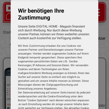
Wir benötigen Ihre
Zustimmung
Unsere Seite DIGITAL HOME - Magazin finanziert
sich durch Werbung. Nur durch diese Werbung
Startseite
News
unserer Partner, können wir Ihnen weiterhin unseren
Homepilot mit Wechselangebot für bisherige Nutzer
Content auch kostenfrei zur Verfügung stellen.
von Gigaset-Smart-Home-Systemen
Mit Ihrer Zustimmung erlauben Sie uns Cookies von
unseren Partner und Dienstleistungen unserer Partner
anzuzeigen. Hierbei werden sogenannte Cookies auf Ihrem
Endgerät temporär gespeichert. Diese speichern Ihre
sogenannten persönlichen Daten wie z.B.: Geräte-
Kennungen, IP-Adresse und Session-Daten. Wir verwenden
Cookies und deren Technologien um Ihnen
maßgeschneiderte Werbung anzeigen zu können, Ihnen das
Surfen auf unserer Seite so einfach wie möglich zu
gestalten und um unsere Inhalte messen zu können. Diese
Messungen dienen der Zielgruppenforschung und
Entwicklung unseres Angebotes.
Der Datenverarbeitung auf unserer Seite kannst du jederzeit
wiedersprechen und die Cookie-Einstellung unter dem
Button "Cookie Optionen" nach deinen wünschen anpassen.
Je nach Einstellung werden dir einige unserer Inhalte dann
Foto:
nicht weiterhin zur Verfügung stehen. Die aktuellen Cookie-