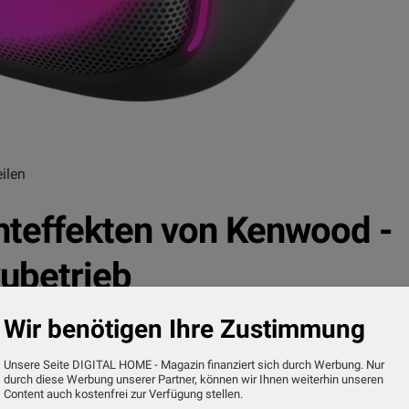
ilen
hteffekten von Kenwood -
ubetrieb
Wir benötigen Ihre Zustimmung
Unsere Seite DIGITAL HOME - Magazin finanziert sich durch Werbung. Nur
durch diese Werbung unserer Partner, können wir Ihnen weiterhin unseren
ood ab sofort einen neuen Bluetooth-Lautsprecher.
Content auch kostenfrei zur Verfügung stellen.