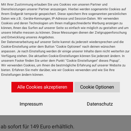
Mit Ihrer Zustimmung erlauben Sie uns Cookies von unseren Partner und
ein Zweiwege-System verbaut. Das auf dem Smartph
Dienstleistungen unserer Partner anzuzeigen. Hierbei werden sogenannte Cookies auf
Ihrem Endgerät temporär gespeichert. Diese speichern Ihre sogenannten persönlichen
ogramm findet drahtlos via Bluetooth seinen Weg 
Daten wie z.B.: Geräte-Kennungen, IP-Adresse und Session-Daten. Wir verwenden
 mit einem SD-Karten-Slot, einem USB-Port sowie Buc
Cookies und deren Technologien um Ihnen maßgeschneiderte Werbung anzeigen zu
können, Ihnen das Surfen auf unserer Seite so einfach wie möglich zu gestalten und um
alogen Musikquelle ausgestattet.
unsere Inhalte messen zu können. Diese Messungen dienen der Zielgruppenforschung
und Entwicklung unseres Angebotes.
Der Datenverarbeitung auf unserer Seite kannst du jederzeit wiedersprechen und die
töner und zwei 25 mm-Hochtöner. Bei Bedarf lassen s
Cookie-Einstellung unter dem Button "Cookie Optionen" nach deinen wünschen
anpassen. Je nach Einstellung werden dir einige unserer Inhalte dann nicht weiterhin zur
WS-Modus zu einem Stereopaar koppeln. Im heimisc
Verfügung stehen. Die aktuellen Cookie-Einstellungen können Sie jederzeit ändern. In
e betriebsbereit, außerhalb übernimmt der integrierte 3
unserem Footer finden Sie unter dem Punkt "Cookie Einstellungen" dieses Popup".
Wir verwenden Cookies, um Ihnen die bestmögliche Erfahrung auf unserer Website zu
ist binnen vier Stunden zu 100 Prozent geladen und bi
bieten. Erfahren Sie mehr darüber, wie wir Cookies verwenden und wie Sie Ihre
Einstellungen ändern können.
Alle Cookies akzeptieren
Cookie Optionen
it an Bord. Zwei senkrechte Leuchtbänder links und re
ung dahinter sorgen für optische Effekte. Ein digit
Impressum
Datenschutz
en Darbietungen und Farben jeweils passend zum laufe
 sofort für 149 Euro erhältlich.