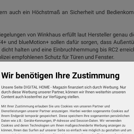
dern auch ein Höchstmaß an Sicherheit und Bedienkom
iegelungen von Winkhaus erfüllt laut Hersteller genau d
4+ und blueMotion+ sollen dafür sorgen, dass Außent
, dicht halten und eine Einbruchhemmung bis RC2 errei
lizei empfohlenen Schutz für Türen und Fenster.
ungen ist ein 24-Volt-Motor, der den Hauptriegel und
Wir benötigen Ihre Zustimmung
wirken auch einer thermisch bedingten Verformung 
e bei dunklen Türen auftreten kann. Dank blueMatic 
Unsere Seite DIGITAL HOME - Magazin finanziert sich durch Werbung. Nur
durch diese Werbung unserer Partner, können wir Ihnen weiterhin unseren
ln und über Zutrittskontrollsysteme wie Fingerscann
Content auch kostenfrei zur Verfügung stellen.
ln.
Mit Ihrer Zustimmung erlauben Sie uns Cookies von unseren Partner und
Dienstleistungen unserer Partner anzuzeigen. Hierbei werden sogenannte Cookies auf
en herkömmlichen Haustürschlüssel. blueMatic EAV4+ 
Ihrem Endgerät temporär gespeichert. Diese speichern Ihre sogenannten persönlichen
Daten wie z.B.: Geräte-Kennungen, IP-Adresse und Session-Daten. Wir verwenden
ten auf, das per Bluetooth oder WLAN mit dem Smartp
Cookies und deren Technologien um Ihnen maßgeschneiderte Werbung anzeigen zu
können, Ihnen das Surfen auf unserer Seite so einfach wie möglich zu gestalten und um
trol App kommuniziert. Die kostenlose App ermöglicht