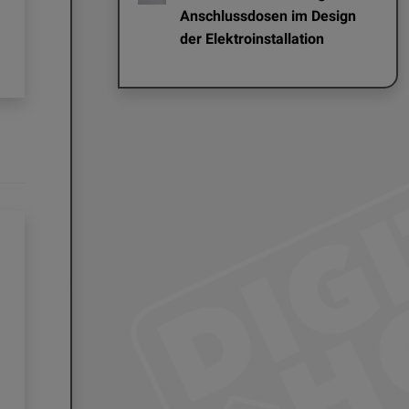
Anschlussdosen im Design
Türklingeln 
der Elektroinstallation
lokaler Spei