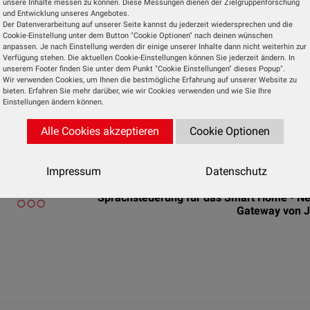
unsere Inhalte messen zu können. Diese Messungen dienen der Zielgruppenforschung
usätzliche Komponenten.
und Entwicklung unseres Angebotes.
Der Datenverarbeitung auf unserer Seite kannst du jederzeit wiedersprechen und die
Cookie-Einstellung unter dem Button "Cookie Optionen" nach deinen wünschen
egelungen lassen sich in ausgewählte Smart-Home-Sys
anpassen. Je nach Einstellung werden dir einige unserer Inhalte dann nicht weiterhin zur
Verfügung stehen. Die aktuellen Cookie-Einstellungen können Sie jederzeit ändern. In
w.winkhaus.com
.
unserem Footer finden Sie unter dem Punkt "Cookie Einstellungen" dieses Popup".
Wir verwenden Cookies, um Ihnen die bestmögliche Erfahrung auf unserer Website zu
bieten. Erfahren Sie mehr darüber, wie wir Cookies verwenden und wie Sie Ihre
Einstellungen ändern können.
Alle Cookies akzeptieren
Cookie Optionen
Impressum
Datenschutz
Nächste 
Sprachsteuerung für das Smart Home - N
Gateway von 