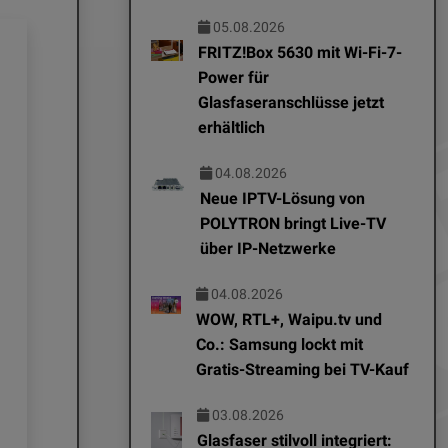
05.08.2026
FRITZ!Box 5630 mit Wi-Fi-7-
Power für
Glasfaseranschlüsse jetzt
erhältlich
04.08.2026
Neue IPTV-Lösung von
POLYTRON bringt Live-TV
über IP-Netzwerke
04.08.2026
EDITOR NEWS
EDITOR NEWS
WOW, RTL+, Waipu.tv und
04.08.2026
07.08.2026
Co.: Samsung lockt mit
Gratis-Streaming bei TV-Kauf
Neue IPTV-Lösung von
aosu stellt 
POLYTRON bringt Live-
Doorbell SE 
03.08.2026
Glasfaser stilvoll integriert:
TV über IP-Netzwerke
vor: Smarte 