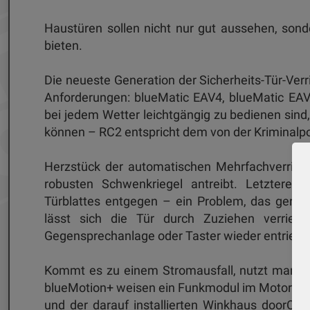
Haustüren sollen nicht nur gut aussehen, son
bieten.
Die neueste Generation der Sicherheits-Tür-Verr
Anforderungen: blueMatic EAV4, blueMatic EAV
bei jedem Wetter leichtgängig zu bedienen sind
können – RC2 entspricht dem von der Kriminalpo
Herzstück der automatischen Mehrfachverriegel
robusten Schwenkriegel antreibt. Letztere 
Türblattes entgegen – ein Problem, das gerad
lässt sich die Tür durch Zuziehen verriege
Gegensprechanlage oder Taster wieder entriege
Kommt es zu einem Stromausfall, nutzt man d
blueMotion+ weisen ein Funkmodul im Motorkas
und der darauf installierten Winkhaus doorCon