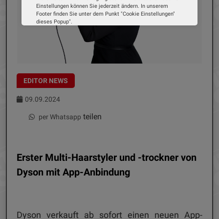
Einstellungen können Sie jederzeit ändern. In unserem
Footer finden Sie unter dem Punkt "Cookie Einstellungen"
dieses Popup".
Wir verwenden Cookies, um Ihnen die bestmögliche
Erfahrung auf unserer Website zu bieten. Erfahren Sie mehr
darüber, wie wir Cookies verwenden und wie Sie Ihre
Einstellungen ändern können.
Alle Cookies akzeptieren
EDITOR NEWS
Cookie Optionen
09.09.2024
teilen
per Whatsapp
Impressum
Datenschutz
Erster Multi-Haarstyler und -trockner von
Dyson mit App-Anbindung
Dyson verkauft ab sofort einen neuen App-