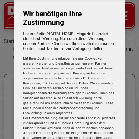
Wir benötigen Ihre
Zustimmung
Unsere Seite DIGITAL HOME - Magazin finanziert
sich durch Werbung. Nur durch diese Werbung
Startseite
News
unserer Partner, können wir Ihnen weiterhin unseren
Erster Multi-Haarstyler und -trockner von Dyson mit
Content auch kostenfrei zur Verfügung stellen.
App-Anbindung
Mit Ihrer Zustimmung erlauben Sie uns Cookies von
unseren Partner und Dienstleistungen unserer Partner
anzuzeigen. Hierbei werden sogenannte Cookies auf Ihrem
Endgerät temporär gespeichert. Diese speichern Ihre
sogenannten persönlichen Daten wie z.B.: Geräte-
Kennungen, IP-Adresse und Session-Daten. Wir verwenden
Cookies und deren Technologien um Ihnen
maßgeschneiderte Werbung anzeigen zu können, Ihnen das
Surfen auf unserer Seite so einfach wie möglich zu
gestalten und um unsere Inhalte messen zu können. Diese
Messungen dienen der Zielgruppenforschung und
Entwicklung unseres Angebotes.
Der Datenverarbeitung auf unserer Seite kannst du jederzeit
wiedersprechen und die Cookie-Einstellung unter dem
Button "Cookie Optionen" nach deinen wünschen anpassen.
Je nach Einstellung werden dir einige unserer Inhalte dann
nicht weiterhin zur Verfügung stehen. Die aktuellen Cookie-