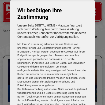
Wir benötigen Ihre
Zustimmung
Unsere Seite DIGITAL HOME - Magazin finanziert
sich durch Werbung. Nur durch diese Werbung
Startseite
News
unserer Partner, können wir Ihnen weiterhin unseren
Telekom-Aktion: Paramount+ 6 Monate gratis für
Content auch kostenfrei zur Verfügung stellen.
Mobilfunk- und MagentaTV-Kunden
Mit Ihrer Zustimmung erlauben Sie uns Cookies von
unseren Partner und Dienstleistungen unserer Partner
anzuzeigen. Hierbei werden sogenannte Cookies auf Ihrem
Endgerät temporär gespeichert. Diese speichern Ihre
sogenannten persönlichen Daten wie z.B.: Geräte-
Kennungen, IP-Adresse und Session-Daten. Wir verwenden
Cookies und deren Technologien um Ihnen
maßgeschneiderte Werbung anzeigen zu können, Ihnen das
Surfen auf unserer Seite so einfach wie möglich zu
gestalten und um unsere Inhalte messen zu können. Diese
Messungen dienen der Zielgruppenforschung und
Entwicklung unseres Angebotes.
Der Datenverarbeitung auf unserer Seite kannst du jederzeit
wiedersprechen und die Cookie-Einstellung unter dem
Button "Cookie Optionen" nach deinen wünschen anpassen.
Je nach Einstellung werden dir einige unserer Inhalte dann
nicht weiterhin zur Verfügung stehen. Die aktuellen Cookie-