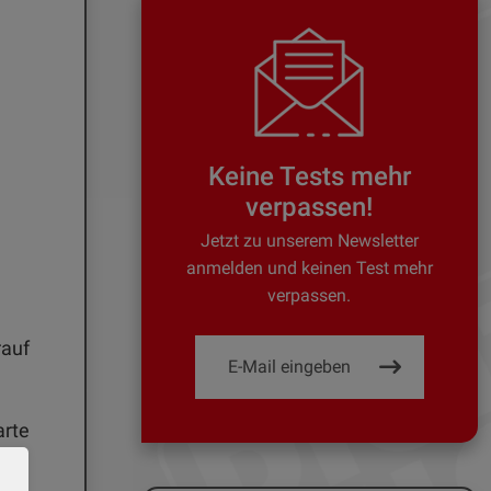
Keine Tests mehr
verpassen!
Jetzt zu unserem Newsletter
anmelden und keinen Test mehr
verpassen.
auf
rte
 ein
nfte