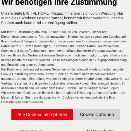
Wir benötigen Ihre Zustimmung
halt eine smarte Videoüberwachung genutzt. Doch 
Unsere Seite DIGITAL HOME - Magazin finanziert sich durch Werbung. Nur
durch diese Werbung unserer Partner, können wir Ihnen weiterhin unseren
Content auch kostenfrei zur Verfügung stellen.
 ausnutzen, um auf Kameras zuzugreifen und private D
Mit Ihrer Zustimmung erlauben Sie uns Cookies von unseren Partner und
zu welchen Zeiten das Haus leer ist oder Betrüger, we
Dienstleistungen unserer Partner anzuzeigen. Hierbei werden sogenannte Cookies auf
eres Spiel. „Intelligente Überwachungskameras bieten
Ihrem Endgerät temporär gespeichert. Diese speichern Ihre sogenannten persönlichen
Daten wie z.B.: Geräte-Kennungen, IP-Adresse und Session-Daten. Wir verwenden
bei der Installation und Nutzung auf die Cybersicher
Cookies und deren Technologien um Ihnen maßgeschneiderte Werbung anzeigen zu
können, Ihnen das Surfen auf unserer Seite so einfach wie möglich zu gestalten und um
ter Digitalisierung beim TÜV-Verband. „Schon einfa
unsere Inhalte messen zu können. Diese Messungen dienen der Zielgruppenforschung
assworts können helfen, Angreifer fernzuhalten.“
und Entwicklung unseres Angebotes.
Der Datenverarbeitung auf unserer Seite kannst du jederzeit wiedersprechen und die
Cookie-Einstellung unter dem Button "Cookie Optionen" nach deinen wünschen
tz intelligenter Videoüberwachungssysteme.
anpassen. Je nach Einstellung werden dir einige unserer Inhalte dann nicht weiterhin zur
Verfügung stehen. Die aktuellen Cookie-Einstellungen können Sie jederzeit ändern. In
unserem Footer finden Sie unter dem Punkt "Cookie Einstellungen" dieses Popup".
Live-Bilder in meist hoher Auflösung. Sie sind mit 
Wir verwenden Cookies, um Ihnen die bestmögliche Erfahrung auf unserer Website zu
bieten. Erfahren Sie mehr darüber, wie wir Cookies verwenden und wie Sie Ihre
die Cloud, auf das Handy, das Tablet oder den Compu
Einstellungen ändern können.
 in das Heimnetzwerk oder die Systeme von smar
Alle Cookies akzeptieren
Cookie Optionen
hes Einfallstor sind unsichere Passwörter. Viele Nu
llten Standardpasswörtern oder nutzen in 
cht zu erraten sind. Der Sicherheitsgewinn eines star