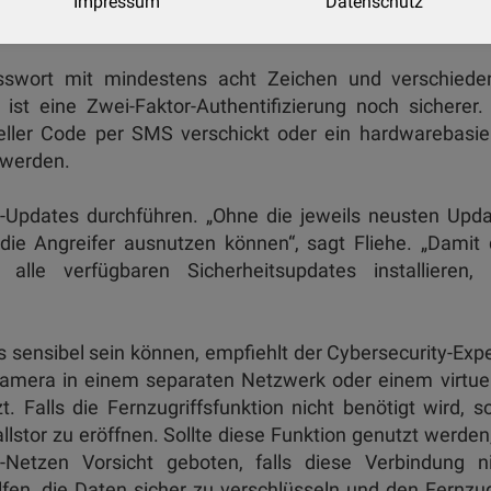
Impressum
Datenschutz
.
sswort mit mindestens acht Zeichen und verschiede
st eine Zwei-Faktor-Authentifizierung noch sicherer.
ueller Code per SMS verschickt oder ein hardwarebasie
 werden.
-Updates durchführen. „Ohne die jeweils neusten Upd
die Angreifer ausnutzen können“, sagt Fliehe. „Damit
h alle verfügbaren Sicherheitsupdates installieren,
sensibel sein können, empfiehlt der Cybersecurity-Exp
amera in einem separaten Netzwerk oder einem virtue
Falls die Fernzugriffsfunktion nicht benötigt wird, so
llstor zu eröffnen. Sollte diese Funktion genutzt werden,
etzen Vorsicht geboten, falls diese Verbindung ni
lfen, die Daten sicher zu verschlüsseln und den Fernzug