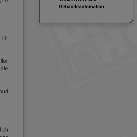
Gebäudeautomation
 IT-
ller
tale
loud
lich