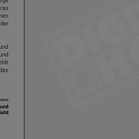
Wege
ras
lmen
 der
 und
 und
ehlt
 das
News
 und
icht