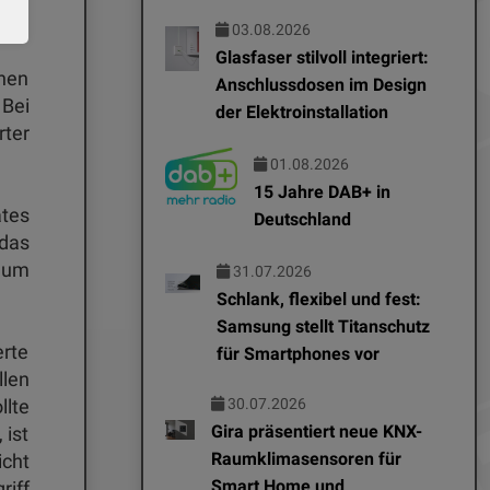
03.08.2026
Glasfaser stilvoll integriert:
nen
Anschlussdosen im Design
 Bei
der Elektroinstallation
rter
01.08.2026
15 Jahre DAB+ in
ates
Deutschland
 das
 um
31.07.2026
Schlank, flexibel und fest:
Samsung stellt Titanschutz
erte
für Smartphones vor
llen
30.07.2026
llte
Gira präsentiert neue KNX-
 ist
Raumklimasensoren für
cht
Smart Home und
riff