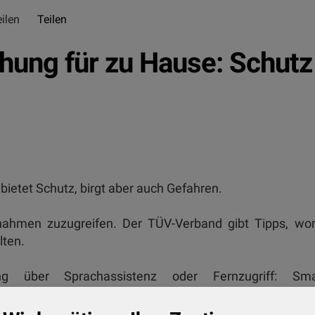
ilen
Teilen
ung für zu Hause: Schutz
etet Schutz, birgt aber auch Gefahren.
nahmen zuzugreifen. Der TÜV-Verband gibt Tipps, wor
lten.
ung über Sprachassistenz oder Fernzugriff: Sma
rsprechen Verbrauchern mit intelligenten Funktionen
 Bitkom-Umfrage hat im vergangenen Jahr gut jeder fü