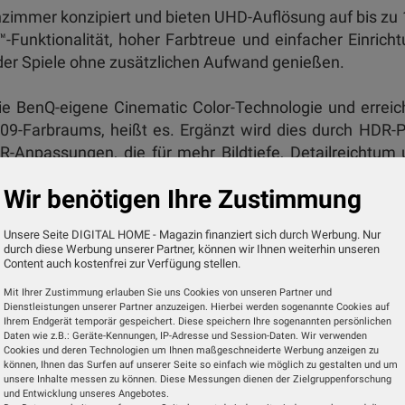
nzimmer konzipiert und bieten UHD-Auflösung auf bis zu
™-Funktionalität, hoher Farbtreue und einfacher Einrich
oder Spiele ohne zusätzlichen Aufwand genießen.
die BenQ-eigene Cinematic Color-Technologie und errei
09-Farbraums, heißt es. Ergänzt wird dies durch HDR-
-Anpassungen, die für mehr Bildtiefe, Detailreichtum
l. Beide Geräte liefern 3.000 ANSI-Lumen.
Wir benötigen Ihre Zustimmung
ge Streamingdienste wie Netflix, Prime Video oder You
Unsere Seite DIGITAL HOME - Magazin finanziert sich durch Werbung. Nur
sind nicht erforderlich. Für Gamer bietet die Serie HDMI
durch diese Werbung unserer Partner, können wir Ihnen weiterhin unseren
niedrige Eingabeverzögerung von 5 ms bei 4K/60Hz.
Content auch kostenfrei zur Verfügung stellen.
Mit Ihrer Zustimmung erlauben Sie uns Cookies von unseren Partner und
Dienstleistungen unserer Partner anzuzeigen. Hierbei werden sogenannte Cookies auf
nen Bildgröße und -ausrichtung automatisch angepa
Ihrem Endgerät temporär gespeichert. Diese speichern Ihre sogenannten persönlichen
 und Zoom-Funktionen ermöglichen eine Ausrichtung
Daten wie z.B.: Geräte-Kennungen, IP-Adresse und Session-Daten. Wir verwenden
Cookies und deren Technologien um Ihnen maßgeschneiderte Werbung anzeigen zu
iertes Zoomobjektiv für flexible Platzierung, während
können, Ihnen das Surfen auf unserer Seite so einfach wie möglich zu gestalten und um
kleineren Räumen Großbilder aus kurzer Distanz projizier
unsere Inhalte messen zu können. Diese Messungen dienen der Zielgruppenforschung
und Entwicklung unseres Angebotes.