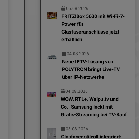
05.08.2026
FRITZ!Box 5630 mit Wi-Fi-7-
Power für
Glasfaseranschlüsse jetzt
erhältlich
04.08.2026
Neue IPTV-Lösung von
POLYTRON bringt Live-TV
EDITOR NEWS
EDITOR NEWS
über IP-Netzwerke
04.08.2026
07.08.2026
04.08.2026
Neue IPTV-Lösung von
aosu stellt 
WOW, RTL+, Waipu.tv und
POLYTRON bringt Live-
Doorbell SE 
Co.: Samsung lockt mit
Gratis-Streaming bei TV-Kauf
TV über IP-Netzwerke
vor: Smarte 
Türklingeln 
03.08.2026
lokaler Spei
Glasfaser stilvoll integriert: