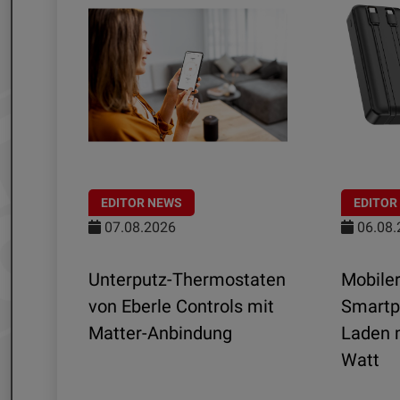
EDITOR NEWS
EDITOR
07.08.2026
06.08.
Unterputz-Thermostaten
Mobiler
ltra
von Eberle Controls mit
Smartp
Matter-Anbindung
Laden m
nd
Watt