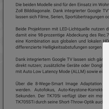
Die beiden Modelle sind für den Einsatz im Woh
Zoll Bilddiagonale. Dank integrierter Google TV
lassen sich Filme, Serien, Sportübertragungen 
Beide Projektoren mit LED-Lichtquelle nutzen 
damit eine 98-prozentige Abdeckung des Rec.7
eine Kombination aus globalen und lokalen HDR
differenzierte Helligkeitsabstufungen sorgen sol
Dank integriertem Google TV lassen sich gängi
direkt nutzen; zusätzliche Geräte oder Dongles 
mit Auto Low Latency Mode (ALLM) sowie eine 
Über die 8-Wege-Smart Image Adaptation kön
werden. Autofokus, Auto-Keystone-Korrektur
Sekunden. Der TK705i verfügt über ein motoris
TK705STi durch seine Short-Throw-Optik auch in 