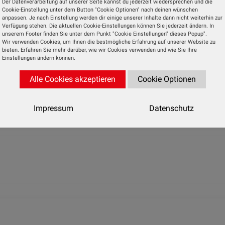
Der Datenverarbeitung auf unserer Seite kannst du jederzeit wiedersprechen und die
 zwei HDMI-Eingängen (2.1) auch USB-C mit 30 Watt P
Cookie-Einstellung unter dem Button "Cookie Optionen" nach deinen wünschen
anpassen. Je nach Einstellung werden dir einige unserer Inhalte dann nicht weiterhin zur
s oder mobile Geräte flexibel einbinden.
Verfügung stehen. Die aktuellen Cookie-Einstellungen können Sie jederzeit ändern. In
unserem Footer finden Sie unter dem Punkt "Cookie Einstellungen" dieses Popup".
Wir verwenden Cookies, um Ihnen die bestmögliche Erfahrung auf unserer Website zu
bindlichen Verkaufspreis von 1.399 Euro erhältlich,
bieten. Erfahren Sie mehr darüber, wie wir Cookies verwenden und wie Sie Ihre
Einstellungen ändern können.
Alle Cookies akzeptieren
Cookie Optionen
Nächste 
Außen-Überwachungskamera mit Akku - 
Impressum
Datenschutz
Steuerung aus der F