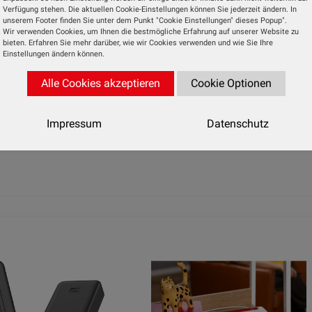
e mit Handsensoren und Bluetooth-App ist ab sofort 
Verfügung stehen. Die aktuellen Cookie-Einstellungen können Sie jederzeit ändern. In
unserem Footer finden Sie unter dem Punkt "Cookie Einstellungen" dieses Popup".
m Preis von 49,99 Euro erhältlich.
Wir verwenden Cookies, um Ihnen die bestmögliche Erfahrung auf unserer Website zu
bieten. Erfahren Sie mehr darüber, wie wir Cookies verwenden und wie Sie Ihre
Einstellungen ändern können.
Nächste 
Alle Cookies akzeptieren
Cookie Optionen
Portable Ladebox mit acht Li-Ion-Akkus -
zu 1.200 mal wieder aufla
Impressum
Datenschutz