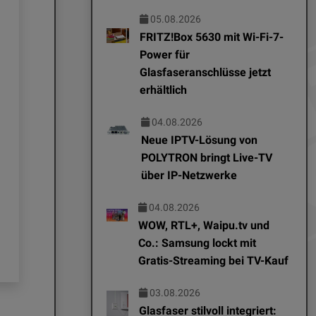
05.08.2026
FRITZ!Box 5630 mit Wi-Fi-7-
Power für
Glasfaseranschlüsse jetzt
erhältlich
EDITOR NEWS
EDITOR NEWS
04.08.2026
07.08.2026
04.08.2026
Neue IPTV-Lösung von
POLYTRON bringt Live-TV
Neue IPTV-Lösung von
aosu stellt 
über IP-Netzwerke
POLYTRON bringt Live-
Doorbell SE 
TV über IP-Netzwerke
vor: Smarte 
04.08.2026
Türklingeln 
WOW, RTL+, Waipu.tv und
Co.: Samsung lockt mit
lokaler Spei
Gratis-Streaming bei TV-Kauf
03.08.2026
Glasfaser stilvoll integriert: