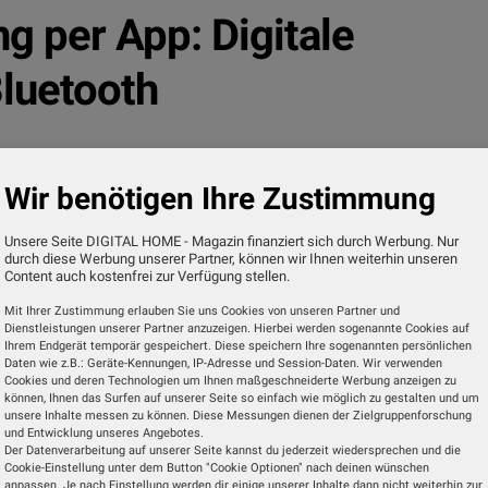
g per App: Digitale
luetooth
Wir benötigen Ihre Zustimmung
e Körperfettwaage mit acht Elektroden und integrier
Unsere Seite DIGITAL HOME - Magazin finanziert sich durch Werbung. Nur
se.
durch diese Werbung unserer Partner, können wir Ihnen weiterhin unseren
Content auch kostenfrei zur Verfügung stellen.
t sich die Waage für die ganze Familie. Per Bluetooth
Mit Ihrer Zustimmung erlauben Sie uns Cookies von unseren Partner und
Dienstleistungen unserer Partner anzuzeigen. Hierbei werden sogenannte Cookies auf
mit Apple Health, Google Fit, Fitbit und Samsung Hea
Ihrem Endgerät temporär gespeichert. Diese speichern Ihre sogenannten persönlichen
Blick hat.
Daten wie z.B.: Geräte-Kennungen, IP-Adresse und Session-Daten. Wir verwenden
Cookies und deren Technologien um Ihnen maßgeschneiderte Werbung anzeigen zu
können, Ihnen das Surfen auf unserer Seite so einfach wie möglich zu gestalten und um
unsere Inhalte messen zu können. Diese Messungen dienen der Zielgruppenforschung
iffen erhält man eine umfassende Auswertung des Körpe
und Entwicklung unseres Angebotes.
Der Datenverarbeitung auf unserer Seite kannst du jederzeit wiedersprechen und die
Cookie-Einstellung unter dem Button "Cookie Optionen" nach deinen wünschen
anpassen. Je nach Einstellung werden dir einige unserer Inhalte dann nicht weiterhin zur