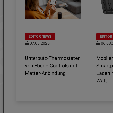
EDITOR NEWS
EDITOR
07.08.2026
06.08.
Unterputz-Thermostaten
Mobiler
ltra
von Eberle Controls mit
Smartp
Matter-Anbindung
Laden m
nd
Watt