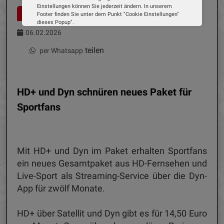
Einstellungen können Sie jederzeit ändern. In unserem
EDITOR NEWS
Footer finden Sie unter dem Punkt "Cookie Einstellungen"
dieses Popup".
Wir verwenden Cookies, um Ihnen die bestmögliche
06.02.2026
Erfahrung auf unserer Website zu bieten. Erfahren Sie mehr
darüber, wie wir Cookies verwenden und wie Sie Ihre
teilen
per Whatsapp
Einstellungen ändern können.
Alle Cookies akzeptieren
HD+ und Dyn schnüren neues Paket für
Cookie Optionen
Sportfans
Impressum
Datenschutz
Mit HD+ und Dyn im Paket erhalten Sportfans
ein neues Gesamtpaket aus HD-Fernsehen und
Live-Sport als Streaming-Service über die Dyn-
App für zwölf Monate.
HD+ über Satellit und Dyn gibt es für 14,50 Euro