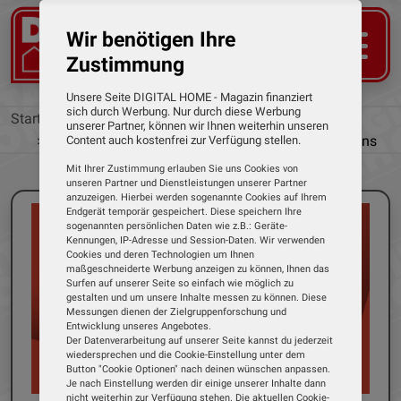
Wir benötigen Ihre
Zustimmung
Unsere Seite DIGITAL HOME - Magazin finanziert
sich durch Werbung. Nur durch diese Werbung
Startseite
News
unserer Partner, können wir Ihnen weiterhin unseren
HD+ und Dyn schnüren neues Paket für Sportfans
Content auch kostenfrei zur Verfügung stellen.
Mit Ihrer Zustimmung erlauben Sie uns Cookies von
unseren Partner und Dienstleistungen unserer Partner
anzuzeigen. Hierbei werden sogenannte Cookies auf Ihrem
Endgerät temporär gespeichert. Diese speichern Ihre
sogenannten persönlichen Daten wie z.B.: Geräte-
Kennungen, IP-Adresse und Session-Daten. Wir verwenden
Cookies und deren Technologien um Ihnen
maßgeschneiderte Werbung anzeigen zu können, Ihnen das
Surfen auf unserer Seite so einfach wie möglich zu
gestalten und um unsere Inhalte messen zu können. Diese
Messungen dienen der Zielgruppenforschung und
Entwicklung unseres Angebotes.
Der Datenverarbeitung auf unserer Seite kannst du jederzeit
wiedersprechen und die Cookie-Einstellung unter dem
Button "Cookie Optionen" nach deinen wünschen anpassen.
Je nach Einstellung werden dir einige unserer Inhalte dann
nicht weiterhin zur Verfügung stehen. Die aktuellen Cookie-