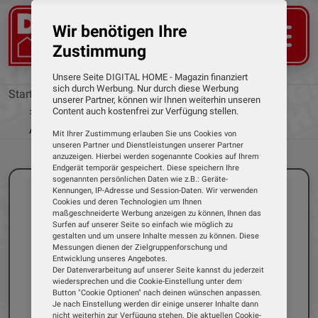
Wir benötigen Ihre
Zustimmung
Unsere Seite DIGITAL HOME - Magazin finanziert
sich durch Werbung. Nur durch diese Werbung
Startseite
News
unserer Partner, können wir Ihnen weiterhin unseren
Lauter und mehr Reichweite: Neuer AirTag von
Content auch kostenfrei zur Verfügung stellen.
Apple
Mit Ihrer Zustimmung erlauben Sie uns Cookies von
unseren Partner und Dienstleistungen unserer Partner
anzuzeigen. Hierbei werden sogenannte Cookies auf Ihrem
Endgerät temporär gespeichert. Diese speichern Ihre
sogenannten persönlichen Daten wie z.B.: Geräte-
Kennungen, IP-Adresse und Session-Daten. Wir verwenden
Cookies und deren Technologien um Ihnen
maßgeschneiderte Werbung anzeigen zu können, Ihnen das
Surfen auf unserer Seite so einfach wie möglich zu
gestalten und um unsere Inhalte messen zu können. Diese
Messungen dienen der Zielgruppenforschung und
Entwicklung unseres Angebotes.
Der Datenverarbeitung auf unserer Seite kannst du jederzeit
wiedersprechen und die Cookie-Einstellung unter dem
Button "Cookie Optionen" nach deinen wünschen anpassen.
Je nach Einstellung werden dir einige unserer Inhalte dann
nicht weiterhin zur Verfügung stehen. Die aktuellen Cookie-