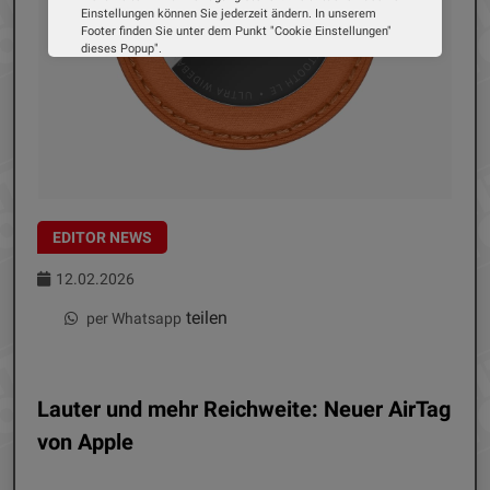
Einstellungen können Sie jederzeit ändern. In unserem
Footer finden Sie unter dem Punkt "Cookie Einstellungen"
dieses Popup".
Wir verwenden Cookies, um Ihnen die bestmögliche
Erfahrung auf unserer Website zu bieten. Erfahren Sie mehr
darüber, wie wir Cookies verwenden und wie Sie Ihre
Einstellungen ändern können.
Alle Cookies akzeptieren
Cookie Optionen
EDITOR NEWS
Impressum
Datenschutz
12.02.2026
teilen
per Whatsapp
Lauter und mehr Reichweite: Neuer AirTag
von Apple