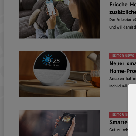
Frische H
zusätzlich
Der Anbieter e
und will damit
EDITOR NEWS
Neuer sma
Home-Pro
Amazon hat mi
individuell ges
EDITOR NEWS
Smarte Hau
Gut zu wissen,