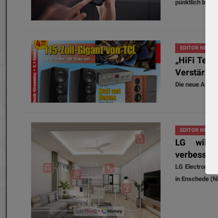
pünktlich beim E
EDITOR NEWS
„HiFi Test
Verstärker
Die neue Ausgab
EDITOR NEWS
LG will 
verbesser
LG Electronics
in Enschede (N