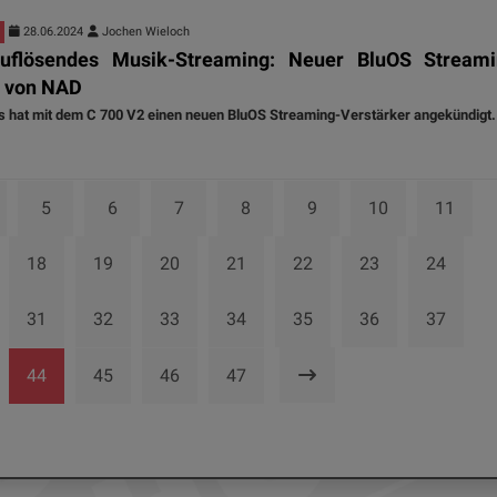
28.06.2024
Jochen Wieloch
uflösendes Musik-Streaming: Neuer BluOS Streami
r von NAD
s hat mit dem C 700 V2 einen neuen BluOS Streaming-Verstärker angekündigt.
5
6
7
8
9
10
11
18
19
20
21
22
23
24
31
32
33
34
35
36
37
44
45
46
47