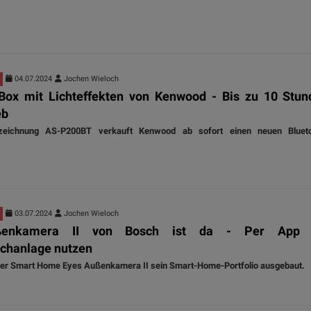
04.07.2024
Jochen Wieloch
-Box mit Lichteffekten von Kenwood - Bis zu 10 Stun
eb
zeichnung AS-P200BT verkauft Kenwood ab sofort einen neuen Blueto
03.07.2024
Jochen Wieloch
ßenkamera II von Bosch ist da - Per App 
chanlage nutzen
der Smart Home Eyes Außenkamera II sein Smart-Home-Portfolio ausgebaut.