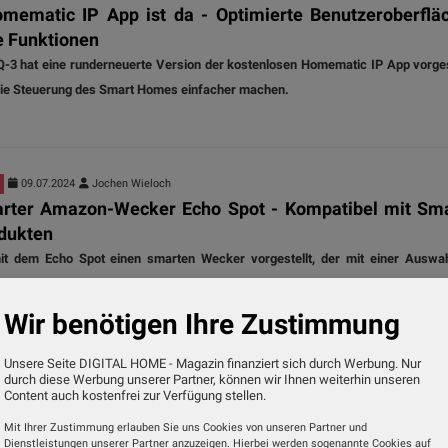
omematic IP App ist da - Optimierte Benutzeroberflä
e Funktionen
Q-3 hat eine runderneuerte Version der kostenlosen Homematic IP App vorges
 die Steuerung des Smart Homes einfacher machen.
09.07.2024
Jochen Wieloch
rter Amazon-Wecker Echo Spot - Kompatibel mit Sma
dukten
t dem Echo Spot einen smarten Wecker vorgestellt, der mit einer Auswa
talteten Uhrendesigns in knalligen Farben kommt.
Wir benötigen Ihre Zustimmung
Unsere Seite DIGITAL HOME - Magazin finanziert sich durch Werbung. Nur
08.07.2024
Jochen Wieloch
durch diese Werbung unserer Partner, können wir Ihnen weiterhin unseren
Content auch kostenfrei zur Verfügung stellen.
sgeräte: Alles unter Kontrolle dank cleverer Vernetzu
 dass zu Hause alles in Ordnung ist, der Waschtrockner störungsfrei läuf
Mit Ihrer Zustimmung erlauben Sie uns Cookies von unseren Partner und
Dienstleistungen unserer Partner anzuzeigen. Hierbei werden sogenannte Cookies auf