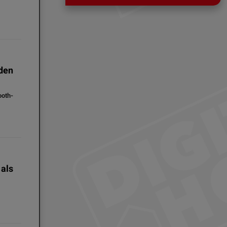
den
oth-
als