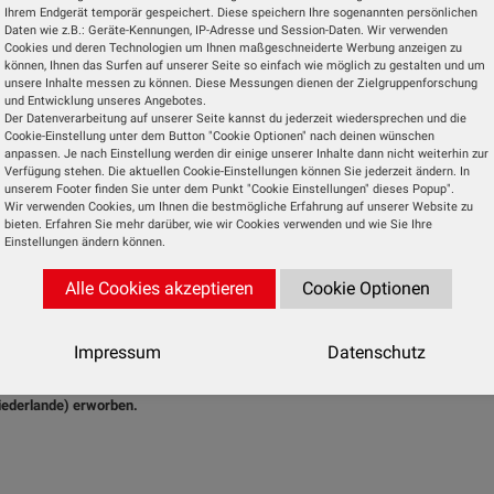
intreffen fertig ist.
Ihrem Endgerät temporär gespeichert. Diese speichern Ihre sogenannten persönlichen
Daten wie z.B.: Geräte-Kennungen, IP-Adresse und Session-Daten. Wir verwenden
Cookies und deren Technologien um Ihnen maßgeschneiderte Werbung anzeigen zu
können, Ihnen das Surfen auf unserer Seite so einfach wie möglich zu gestalten und um
unsere Inhalte messen zu können. Diese Messungen dienen der Zielgruppenforschung
und Entwicklung unseres Angebotes.
06.07.2024
Jochen Wieloch
Der Datenverarbeitung auf unserer Seite kannst du jederzeit wiedersprechen und die
 TV HiFi“: XXL-Fernseher - Standlautsprecher - All-in-
Cookie-Einstellung unter dem Button "Cookie Optionen" nach deinen wünschen
anpassen. Je nach Einstellung werden dir einige unserer Inhalte dann nicht weiterhin zur
 von Nubert
Verfügung stehen. Die aktuellen Cookie-Einstellungen können Sie jederzeit ändern. In
unserem Footer finden Sie unter dem Punkt "Cookie Einstellungen" dieses Popup".
e 4/24 der „HiFi Test TV HiFi“ ist ab sofort erhältlich.
Wir verwenden Cookies, um Ihnen die bestmögliche Erfahrung auf unserer Website zu
bieten. Erfahren Sie mehr darüber, wie wir Cookies verwenden und wie Sie Ihre
Einstellungen ändern können.
Alle Cookies akzeptieren
Cookie Optionen
05.07.2024
Jochen Wieloch
Konnektivität in offenen Smart-Home-Ökosyste
n
Impressum
Datenschutz
 (LG) hat 80 Prozent der Anteile am Smart-Home-Plattformanbieter Athom mit
iederlande) erworben.