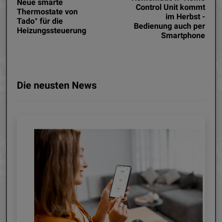
Neue smarte
Control Unit kommt
Thermostate von
im Herbst -
Tado° für die
Bedienung auch per
Heizungssteuerung
Smartphone
Die neusten News