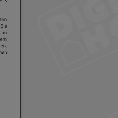
hten
 Sie
n an
rdem
en.
nen