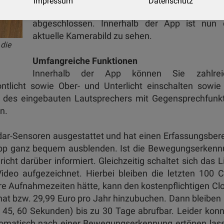
Impressum
Datenschutz
Ersteinrichtung dann auch quasi sc
abgeschlossen. Innerhalb der App ist nun 
aktuelle Kamerabild zu sehen.
die
Umfangreiche Funktionen
Innerhalb der App können Sie zahlrei
tlicht sowie Ober- und Unterlicht einschalten sowie
ank des eingebauten Lautsprechers mit Gegensprechfunk
hen.
dar-Sensoren ausgestattet und hat einen Erfassungsber
 App ganz bequem ausblenden. Ist die Bewegungserken
cht darüber informiert. Gleichzeitig schaltet sich das L
deo aufgezeichnet. Hierbei bleiben die letzten 100 C
e Aufnahmezeiten hätte, kann den kostenpflichtigen Cl
t bzw. 29,99 Euro pro Jahr hinzubuchen. Dann bleiben 
30, 45, 60 Sekunden) bis zu 30 Tage abrufbar. Leider kon
utomatisch nach einer Bewegungserkennung ertönen las