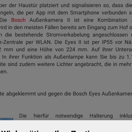
 der Haustür platziert und signalisieren so, dass di
lingeln, die per App mit dem Smartphone verbunden s
 Die
Bosch
Außenkamera II ist eine Kombination 
d in den meisten Fällen bereits am Eingang zum Hof 
an die bestehende Stromverkabelung angeschlossen 
e-Zentrale per WLAN. Die Eyes II ist per IP55 vor N
2 mm und eine Höhe von 224 mm. Auf ihrer Unterse
 In ihrer Funktion als Außenlampe kann Sie bis zu 1
te sind zudem weitere Lichter angebracht, die in mehr
können.
uchte abgeklemmt und gegen die Bosch Eyes Außenkamer
Die hierfür notwendige Halterung inklus
integrierter Wasserwaage liegt bei. Im näch
Schritt müssen Sie die Kamera aufstecken 