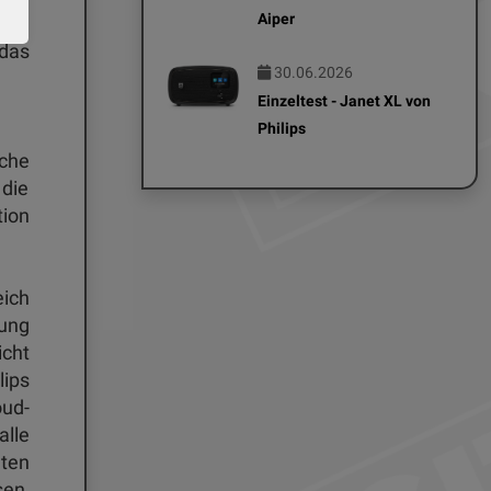
Aiper
hon
das
30.06.2026
Einzeltest - Janet XL von
Philips
che
 die
tion
eich
nung
icht
lips
oud-
alle
nten
sen,