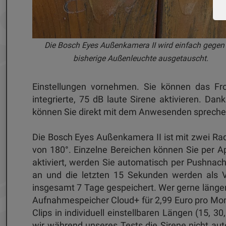
Die Bosch Eyes Außenkamera II wird einfach gegen 
bisherige Außenleuchte ausgetauscht.
Einstellungen vornehmen. Sie können das Fron
integrierte, 75 dB laute Sirene aktivieren. D
können Sie direkt mit dem Anwesenden sprec
Die Bosch Eyes Außenkamera II ist mit zwei Ra
von 180°. Einzelne Bereichen können Sie per
aktiviert, werden Sie automatisch per Pushnachri
an und die letzten 15 Sekunden werden als Vi
insgesamt 7 Tage gespeichert. Wer gerne länger
Aufnahmespeicher Cloud+ für 2,99 Euro pro Mona
Clips in individuell einstellbaren Längen (15, 
wir während unseres Tests die Sirene nicht a