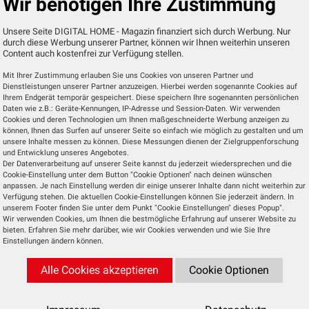
Wir benötigen Ihre Zustimmung
anschließend mit einer Schraube fixieren. E
kleine LED signalisiert Ihnen dann, dass die Ka
Unsere Seite DIGITAL HOME - Magazin finanziert sich durch Werbung. Nur
durch diese Werbung unserer Partner, können wir Ihnen weiterhin unseren
einsatzbereit ist und auf den Installationspro
Content auch kostenfrei zur Verfügung stellen.
wartet.
Mit Ihrer Zustimmung erlauben Sie uns Cookies von unseren Partner und
Dienstleistungen unserer Partner anzuzeigen. Hierbei werden sogenannte Cookies auf
Um die Kamera in Betrieb zu nehmen, benöti
Ihrem Endgerät temporär gespeichert. Diese speichern Ihre sogenannten persönlichen
Daten wie z.B.: Geräte-Kennungen, IP-Adresse und Session-Daten. Wir verwenden
Sie die kostenfreie Bosch-Smart-Kamera-A
Cookies und deren Technologien um Ihnen maßgeschneiderte Werbung anzeigen zu
können, Ihnen das Surfen auf unserer Seite so einfach wie möglich zu gestalten und um
Diese gibt es für iOS und Android für Smartp
unsere Inhalte messen zu können. Diese Messungen dienen der Zielgruppenforschung
und Tablet. Nach einmaliger Registrierung pe
und Entwicklung unseres Angebotes.
Der Datenverarbeitung auf unserer Seite kannst du jederzeit wiedersprechen und die
Mail-Adresse oder Handynummer 
Cookie-Einstellung unter dem Button "Cookie Optionen" nach deinen wünschen
anschließender Zuteilung einer „SingleKey 
anpassen. Je nach Einstellung werden dir einige unserer Inhalte dann nicht weiterhin zur
Verfügung stehen. Die aktuellen Cookie-Einstellungen können Sie jederzeit ändern. In
geben Sie ihre persönlichen Daten ein und sti
unserem Footer finden Sie unter dem Punkt "Cookie Einstellungen" dieses Popup".
der Datenschutzverordnung zu. Anschließ
Wir verwenden Cookies, um Ihnen die bestmögliche Erfahrung auf unserer Website zu
bieten. Erfahren Sie mehr darüber, wie wir Cookies verwenden und wie Sie Ihre
möchte sich die Kamera innerhalb der 
Einstellungen ändern können.
anmelden. Hierfür müssen Sie die E
Alle Cookies akzeptieren
Cookie Optionen
Außenkamera II nochmals kurz abnehmen und 
auf der Rückseite aufgedruckten QR-Code scan
Nach Eingabe des WLAN-Passwortes ist 