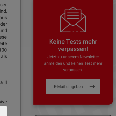
eser
ind,
aus
oder
und
ässe
Keine Tests mehr
ite
verpassen!
.100
 als
Jetzt zu unserem Newsletter
anmelden und keinen Test mehr
verpassen.
a II
ive
sten
und