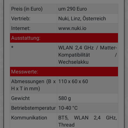
Preis (in Euro)
um 290 Euro
Vertrieb:
Nuki, Linz, Österreich
Internet:
www.nuki.io
Ausstattung:
*
WLAN 2,4 GHz / Matter-
Kompatibilität /
Wechselakku
Messwerte:
Abmessungen (B x
110 x 60 x 60
H x T in mm)
Gewicht
580 g
Betriebstemperatur
10-40 °C
Kommunikation
BT5, WLAN 2,4 GHz,
Thread