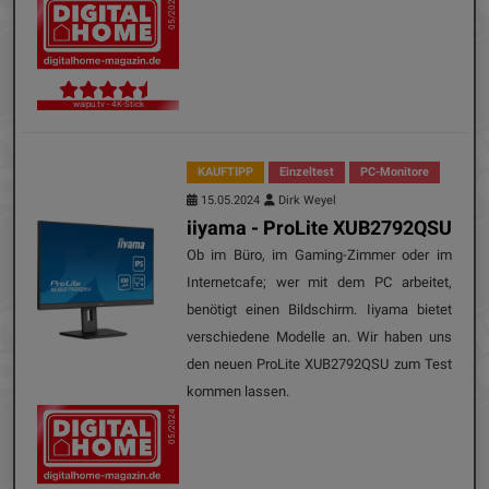
05/2024
waipu.tv - 4K-Stick
KAUFTIPP
Einzeltest
PC-Monitore
15.05.2024
Dirk Weyel
iiyama - ProLite XUB2792QSU
Ob im Büro, im Gaming-Zimmer oder im
Internetcafe; wer mit dem PC arbeitet,
benötigt einen Bildschirm. Iiyama bietet
verschiedene Modelle an. Wir haben uns
den neuen ProLite XUB2792QSU zum Test
kommen lassen.
05/2024