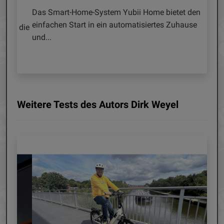
von 
Das Smart-Home-System Yubii Home bietet den
einfachen Start in ein automatisiertes Zuhause
öht die
Unter
und...
fasst 
zusamm
Weitere Tests des Autors Dirk Weyel