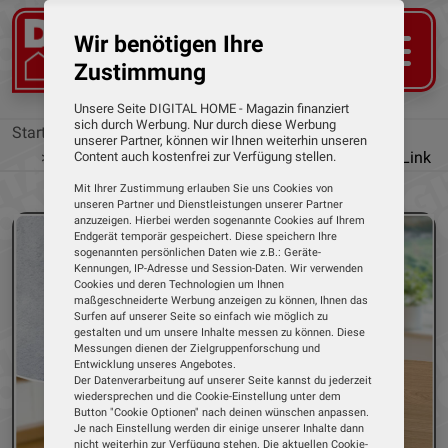
Wir benötigen Ihre
Zustimmung
Unsere Seite DIGITAL HOME - Magazin finanziert
sich durch Werbung. Nur durch diese Werbung
Startseite
Tests
Smart Home Systeme
unserer Partner, können wir Ihnen weiterhin unseren
TP-Link
Tapo H500 CentralHub von TP-Link
Content auch kostenfrei zur Verfügung stellen.
Mit Ihrer Zustimmung erlauben Sie uns Cookies von
unseren Partner und Dienstleistungen unserer Partner
anzuzeigen. Hierbei werden sogenannte Cookies auf Ihrem
Endgerät temporär gespeichert. Diese speichern Ihre
sogenannten persönlichen Daten wie z.B.: Geräte-
Kennungen, IP-Adresse und Session-Daten. Wir verwenden
Cookies und deren Technologien um Ihnen
maßgeschneiderte Werbung anzeigen zu können, Ihnen das
Surfen auf unserer Seite so einfach wie möglich zu
gestalten und um unsere Inhalte messen zu können. Diese
Messungen dienen der Zielgruppenforschung und
Entwicklung unseres Angebotes.
Der Datenverarbeitung auf unserer Seite kannst du jederzeit
wiedersprechen und die Cookie-Einstellung unter dem
Button "Cookie Optionen" nach deinen wünschen anpassen.
Je nach Einstellung werden dir einige unserer Inhalte dann
nicht weiterhin zur Verfügung stehen. Die aktuellen Cookie-