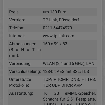
Preis:
um 130 Euro
Vertrieb:
TP-Link, Düsseldorf
Telefon:
0211 54474970
Internet:
www.tp-link.com
Abmessungen
160 x 99 x 83
(B x H x T in
mm):
Verbindung:
WLAN (2,4 und 5 GHz), LAN
Verschlüsselung:
128-bit AES mit SSL/TLS
Unterstütze
TCP/IP, ICMP, DNS, HTTPS,
Protokolle:
TCP, UDP, DHCP, ARP
Ausstattung:
16 GB eMMC-Speicher,
Schacht für 2,5“ Festplatte,
1 HDMI, 1 LAN, 1 USB-C, 1