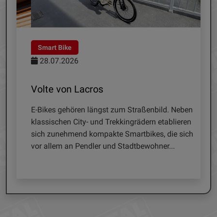
Smart Bike
Sat
28.07.2026
21.
Volte von Lacros
SAA 
r
E-Bikes gehören längst zum Straßenbild. Neben
Satel
klassischen City- und Trekkingrädern etablieren
unabh
 ist
sich zunehmend kompakte Smartbikes, die sich
zahlr
s
vor allem an Pendler und Stadtbewohner...
All e