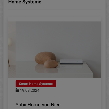
Home Systeme
Smart Home Systeme
Smar
19.08.2024
18.
Yubii Home von Nice
Smar