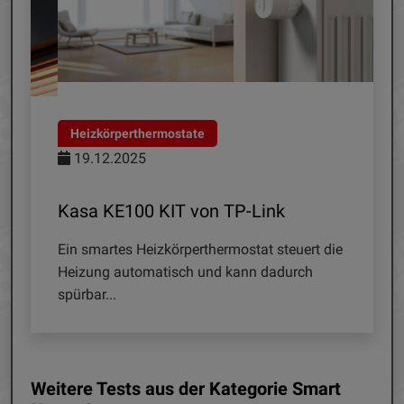
Heizkörperthermostate
Überwa
19.12.2025
15.12
Kasa KE100 KIT von TP-Link
Tapo C
Ein smartes Heizkörperthermostat steuert die
Wer sein
Heizung automatisch und kann dadurch
behalten
spürbar...
Weitere Tests aus der Kategorie Smart