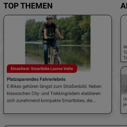
TOP THEMEN
A
W
T
To
Einzeltest: Smartbike Lacros Volte
Mähr
Platzsparendes Fahrerlebnis
Smart
E-Bikes gehören längst zum Straßenbild. Neben
In kau
klassischen City- und Trekkingrädern etablieren
Entwic
U
sich zunehmend kompakte Smartbikes, die...
Rasenr
je
im...