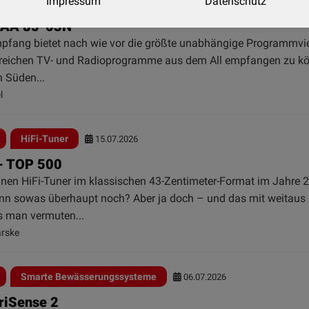
Impressum
Datenschutz
Satelliten-Antenne
21.07.2026
SAA 85-03N
mpfang bietet nach wie vor die größte unabhängige Programmvie
lreichen TV- und Radioprogramme aus dem All empfangen zu k
h Süden...
l
HiFi-Tuner
15.07.2026
 - TOP 500
einen HiFi-Tuner im klassischen 43-Zentimeter-Format im Jahre 
denn sowas überhaupt noch? Aber ja doch – und das mit weitaus
ls man vermuten...
arske
Smarte Bewässerungssysteme
06.07.2026
rriSense 2