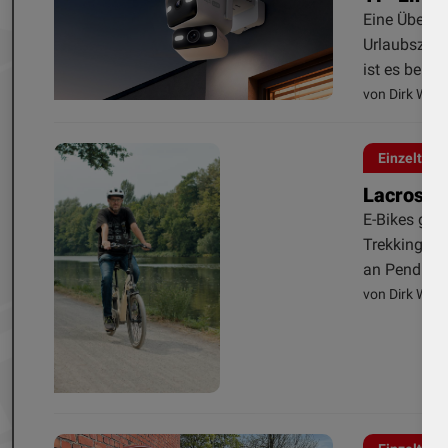
Eine Überwa
Urlaubszeit
ist es beruhi
von Dirk Weye
Einzeltest
Lacros - 
E-Bikes geh
Trekkingräd
an Pendler 
von Dirk Weye