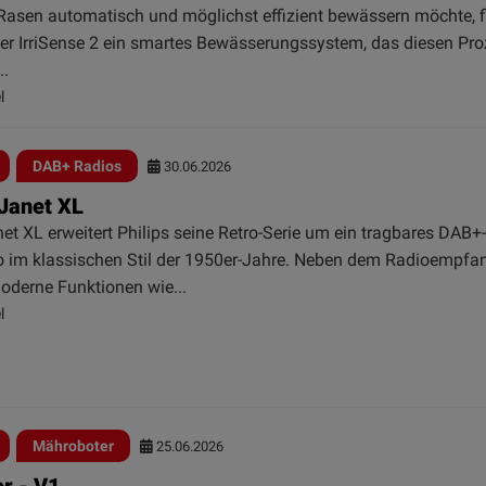
Rasen automatisch und möglichst effizient bewässern möchte, f
er IrriSense 2 ein smartes Bewässerungssystem, das diesen Pr
..
l
DAB+ Radios
30.06.2026
 Janet XL
et XL erweitert Philips seine Retro-Serie um ein tragbares DAB+
io im klassischen Stil der 1950er-Jahre. Neben dem Radioempfan
oderne Funktionen wie...
l
Mähroboter
25.06.2026
r - V1