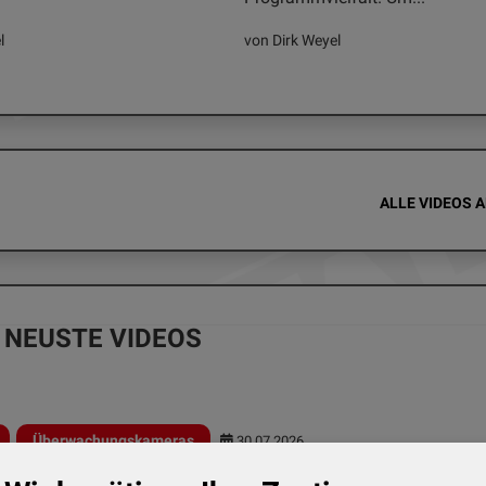
l
von Dirk Weyel
ALLE VIDEOS 
NEUSTE VIDEOS
Überwachungskameras
30.07.2026
- Tapo C575D