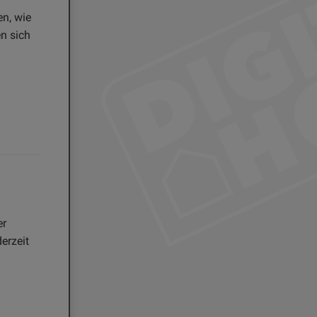
en, wie
en sich
er
erzeit