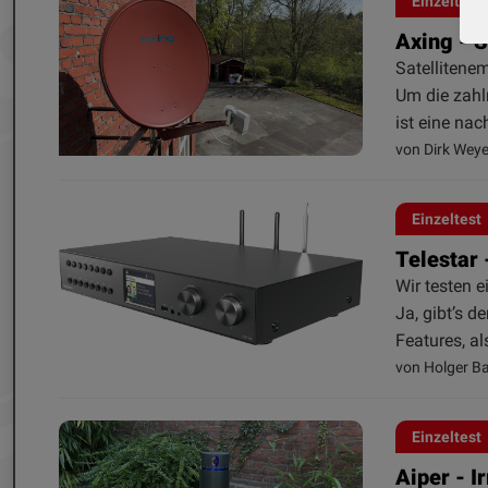
Einzeltest
Axing - 
Satellitene
Um die zah
ist eine nac
von Dirk Weye
Einzeltest
Telestar
Wir testen 
Ja, gibt’s 
Features, a
von Holger B
Einzeltest
Aiper - I