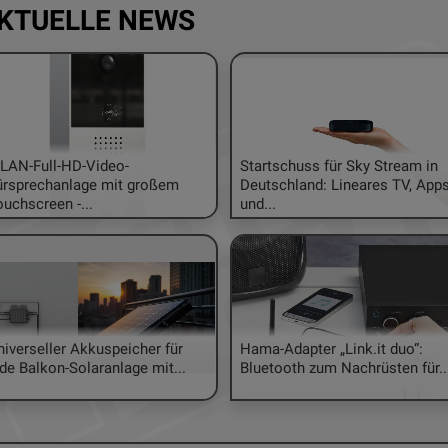
KTUELLE NEWS
LAN-Full-HD-Video-
Startschuss für Sky Stream in
ürsprechanlage mit großem
Deutschland: Lineares TV, App
uchscreen -...
und...
oboter Sunseeker V1 für kleine Flächen
Soundmaster E
er Kleingärtner
Vielseitiges Ko
m einer Maschinen-Gattung geht die
Sie hören gerne
klung so schnell von statten, wie bei den
möchten sich m
niverseller Akkuspeicher für
Hama-Adapter „Link.it duo“:
obotern. Insbesondere bei der Navigation
über die aktuell
de Balkon-Solaranlage mit...
Bluetooth zum Nachrüsten für..