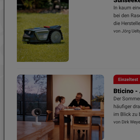
In kaum ein
bei den Ras
die Herstell
von Jörg Uelt
Einzeltest
Bticino 
Der Sommer 
häufiger dr
im Blick zu 
von Dirk Weye