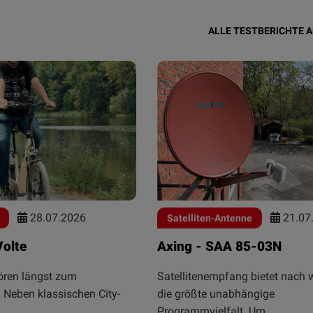
ALLE TESTBERICHTE 
28.07.2026
21.07
Satelliten-Antenne
Volte
Axing - SAA 85-03N
ören längst zum
Satellitenempfang bietet nach w
. Neben klassischen City-
die größte unabhängige
Programmvielfalt. Um...