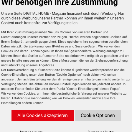
Wir benötigen Ihre Zustimmung
chungskamera sorgt für mehr Sicherheit rund ums Haus. Gerade
, wenn man häufiger unterwegs ist oder den Abend im Garten ver
Unsere Seite DIGITAL HOME - Magazin finanziert sich durch Werbung. Nur
durch diese Werbung unserer Partner, können wir Ihnen weiterhin unseren
gend,...
Content auch kostenfrei zur Verfügung stellen.
l
Mit Ihrer Zustimmung erlauben Sie uns Cookies von unseren Partner und
Dienstleistungen unserer Partner anzuzeigen. Hierbei werden sogenannte Cookies auf
Ihrem Endgerät temporär gespeichert. Diese speichern Ihre sogenannten persönlichen
Smart Bike
28.07.2026
Daten wie z.B.: Geräte-Kennungen, IP-Adresse und Session-Daten. Wir verwenden
Cookies und deren Technologien um Ihnen maßgeschneiderte Werbung anzeigen zu
Volte
können, Ihnen das Surfen auf unserer Seite so einfach wie möglich zu gestalten und um
unsere Inhalte messen zu können. Diese Messungen dienen der Zielgruppenforschung
ören längst zum Straßenbild. Neben klassischen City- und
und Entwicklung unseres Angebotes.
Der Datenverarbeitung auf unserer Seite kannst du jederzeit wiedersprechen und die
ern etablieren sich zunehmend kompakte Smartbikes, die sich v
Cookie-Einstellung unter dem Button "Cookie Optionen" nach deinen wünschen
und Stadtbewohner...
anpassen. Je nach Einstellung werden dir einige unserer Inhalte dann nicht weiterhin zur
Verfügung stehen. Die aktuellen Cookie-Einstellungen können Sie jederzeit ändern. In
l
unserem Footer finden Sie unter dem Punkt "Cookie Einstellungen" dieses Popup".
Wir verwenden Cookies, um Ihnen die bestmögliche Erfahrung auf unserer Website zu
bieten. Erfahren Sie mehr darüber, wie wir Cookies verwenden und wie Sie Ihre
Einstellungen ändern können.
Alle Cookies akzeptieren
Cookie Optionen