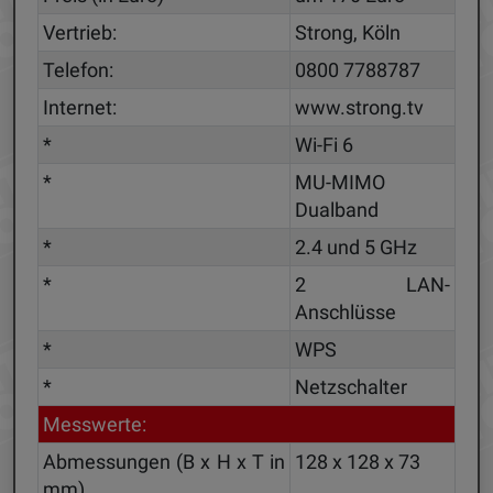
Vertrieb:
Strong, Köln
Telefon:
0800 7788787
Internet:
www.strong.tv
*
Wi-Fi 6
*
MU-MIMO
Dualband
*
2.4 und 5 GHz
*
2 LAN-
Anschlüsse
*
WPS
*
Netzschalter
Messwerte:
Abmessungen (B x H x T in
128 x 128 x 73
mm)