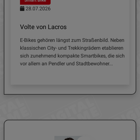
Smart Bike
Satellite
28.07.2026
21.07.2
Volte von Lacros
SAA 85-0
E-Bikes gehören längst zum Straßenbild. Neben
Satellitene
klassischen City- und Trekkingrädern etablieren
unabhängig
sich zunehmend kompakte Smartbikes, die sich
zahlreiche
vor allem an Pendler und Stadtbewohner...
All empfang