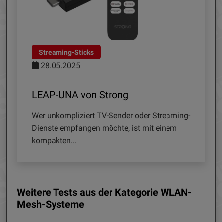
treaming-Sticks
Streaming-Play
28.05.2025
11.09.2024
AP-UNA von Strong
SRT423 von S
r unkompliziert TV-Sender oder Streaming-
Nach dem Wegfal
enste empfangen möchte, ist mit einem
suchen viele nach
mpakten...
Weitere Tests aus der Kategorie WLAN-
Mesh-Systeme