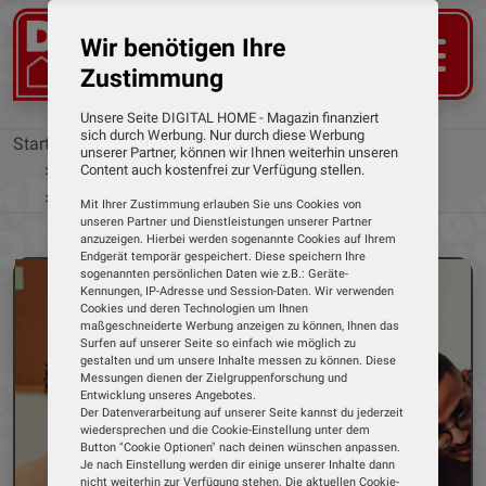
Wir benötigen Ihre
Zustimmung
Unsere Seite DIGITAL HOME - Magazin finanziert
sich durch Werbung. Nur durch diese Werbung
Startseite
Tests
WLAN-Mesh-Systeme
unserer Partner, können wir Ihnen weiterhin unseren
Strong
Content auch kostenfrei zur Verfügung stellen.
WiFi-Mesh-Home Kit AX3000 von Strong
Mit Ihrer Zustimmung erlauben Sie uns Cookies von
unseren Partner und Dienstleistungen unserer Partner
anzuzeigen. Hierbei werden sogenannte Cookies auf Ihrem
Endgerät temporär gespeichert. Diese speichern Ihre
sogenannten persönlichen Daten wie z.B.: Geräte-
Kennungen, IP-Adresse und Session-Daten. Wir verwenden
Cookies und deren Technologien um Ihnen
maßgeschneiderte Werbung anzeigen zu können, Ihnen das
Surfen auf unserer Seite so einfach wie möglich zu
gestalten und um unsere Inhalte messen zu können. Diese
Messungen dienen der Zielgruppenforschung und
Entwicklung unseres Angebotes.
Der Datenverarbeitung auf unserer Seite kannst du jederzeit
wiedersprechen und die Cookie-Einstellung unter dem
Button "Cookie Optionen" nach deinen wünschen anpassen.
Je nach Einstellung werden dir einige unserer Inhalte dann
nicht weiterhin zur Verfügung stehen. Die aktuellen Cookie-