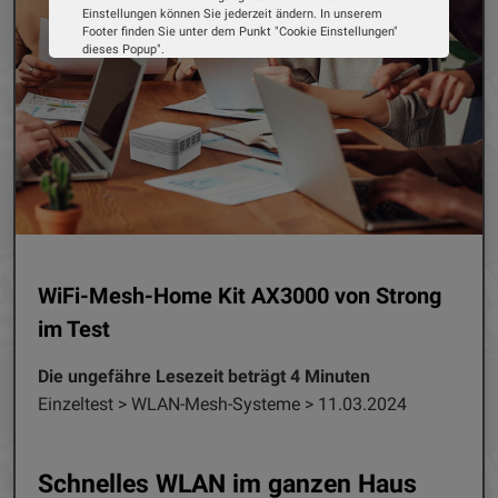
Einstellungen können Sie jederzeit ändern. In unserem
Footer finden Sie unter dem Punkt "Cookie Einstellungen"
dieses Popup".
Wir verwenden Cookies, um Ihnen die bestmögliche
Erfahrung auf unserer Website zu bieten. Erfahren Sie mehr
darüber, wie wir Cookies verwenden und wie Sie Ihre
Einstellungen ändern können.
Alle Cookies akzeptieren
Cookie Optionen
Impressum
Datenschutz
WiFi-Mesh-Home Kit AX3000 von Strong
im Test
Die ungefähre Lesezeit beträgt 4 Minuten
Einzeltest > WLAN-Mesh-Systeme > 11.03.2024
Schnelles WLAN im ganzen Haus